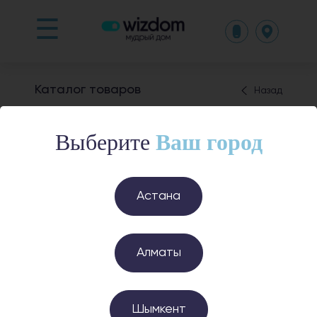
☰
Каталог товаров
Назад
Видеокамеры
Выберите
Ваш город
Астана
Умная камера G100
Умная камера G100
(черная)
Алматы
26 900 ₸
26 900 ₸
Заказать в один клик
Заказать в один клик
Шымкент