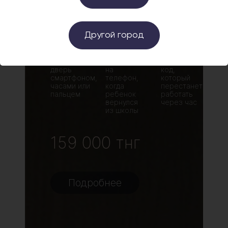
ие
Другой город
Больше
Безопасность
Гостевой
никаких
детей:
доступ:
ние.
ключей:
Получайте
Создайте
Открывайте
уведомление
временный
дверь
на
код,
смартфоном,
телефон,
который
часами или
когда
перестанет
пальцем
ребенок
работать
вернулся
через час
из школы
и,
о
159 000 тнг
Подробнее