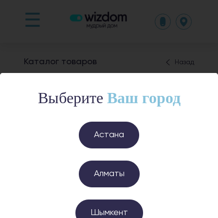
☰
Каталог товаров
Назад
Видеокамеры
Выберите
Ваш город
Астана
Алматы
Датчик вибрации
Датчик протечки
воды T1 (WL-S02DD)
8 990 ₸
Шымкент
14 500 ₸