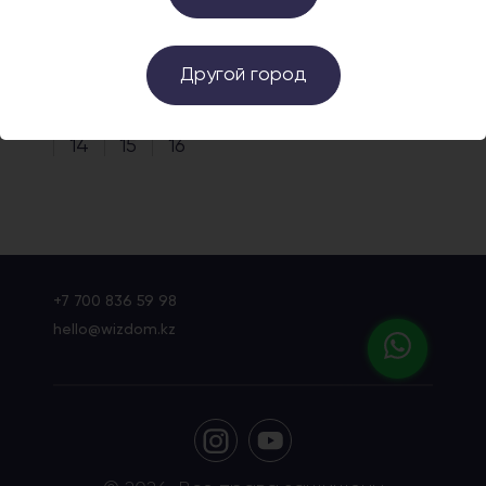
Заказать в один клик
Заказать в один клик
Другой город
Страницы:
Пред.
1
...
12
13
14
15
16
+7 700 836 59 98
hello@wizdom.kz