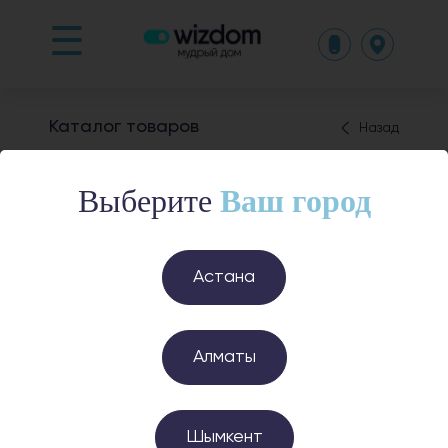
☰
Каталог товаров
Назад
Видеокамеры
Выберите
Ваш город
Астана
Центр управления
Hub M2
Алматы
Датчик движения
29 600 ₸
12 200 ₸
Шымкент