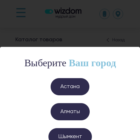
☰
Каталог товаров
Назад
Видеокамеры
Выберите
Ваш город
Астана
Умная камера G100
Умная камера G100
(черная)
Алматы
26 900 ₸
26 900 ₸
Заказать в один клик
Заказать в один клик
Шымкент