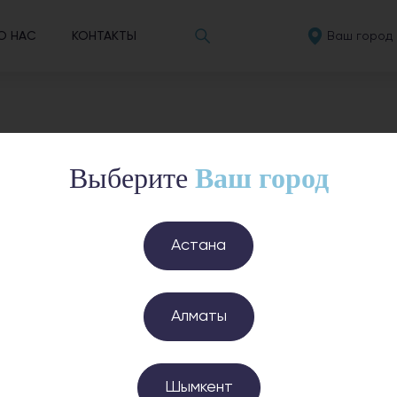
Ваш город
О НАС
КОНТАКТЫ
Выберите
Ваш город
Датчик качес
Астана
Датчик качеств
концентрацию л
также измеряет 
Алматы
параметры вы с
управление вент
Шымкент