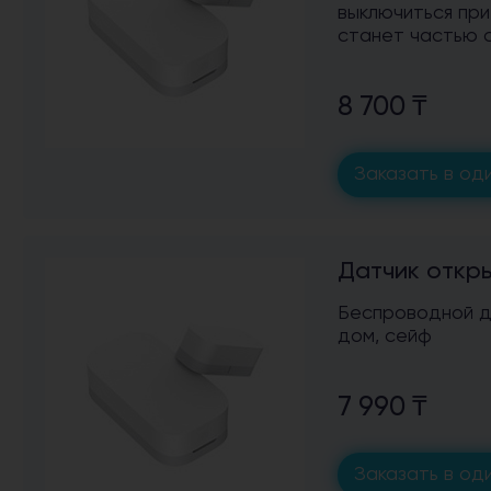
выключиться пр
станет частью с
8 700 ₸
Заказать в оди
Датчик откры
Беспроводной да
дом, сейф
7 990 ₸
Заказать в оди