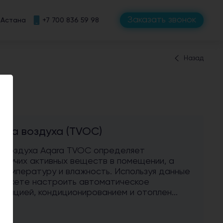
Заказать звонок
Астана
+7 700 836 59 98
Назад
тва воздуха (TVOC)
а воздуха Aqara TVOС определяет
етучих активных веществ в помещении, а
температуру и влажность. Используя данные
можете настроить автоматическое
иляцией, кондиционированием и отоплен...