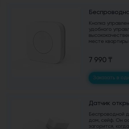
Беспроводна
Кнопка управле
удобного управл
высококачестве
месте квартиры
7 990 ₸
Заказать в оди
Датчик откры
Беспроводной да
дом, сейф. Он о
загорится, когд