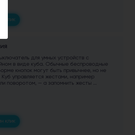
н клик
ния
ыключатель для умных устройств с
йном в виде куба. Обычные беспроводные
орме кнопок могут быть привычнее, но не
 Куб управляется жестами, например
ли поворотом, — а запомнить жесты ...
н клик