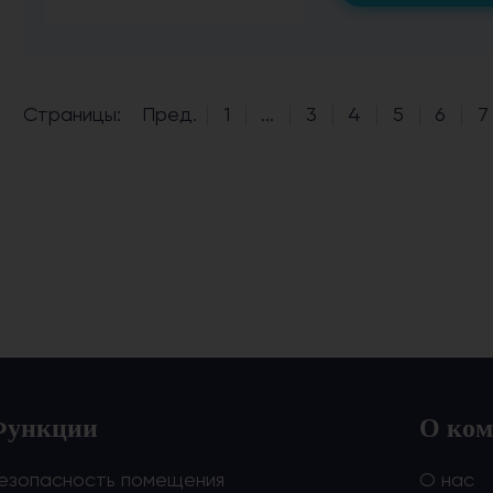
Страницы:
Пред.
1
...
3
4
5
6
7
Функции
О ко
езопасность помещения
О нас