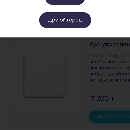
20 990 ₸
Заказать в оди
Другой город
Куб управле
Беспроводной в
необычным диза
выключатели в ф
всегда удобнее.
встряхиванием и
11 200 ₸
Заказать в оди