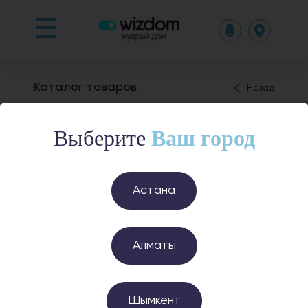
☰
Каталог товаров
Назад
Видеокамеры
Выберите
Ваш город
Астана
Алматы
Датчик присутствия
Датчик вибрации
FP2
8 990 ₸
Шымкент
44 990 ₸