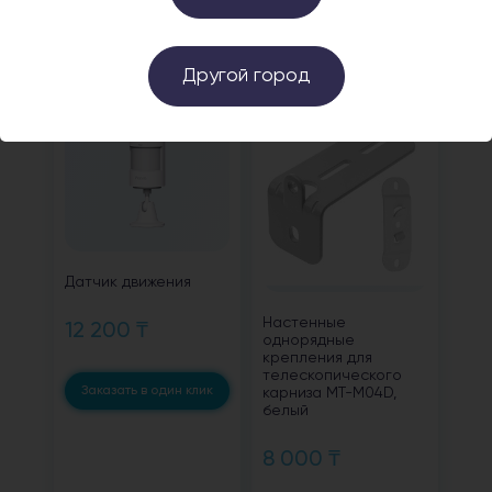
Заказать в один клик
Заказать в один клик
Другой город
Датчик движения
Настенные
12 200 ₸
однорядные
крепления для
телескопического
Заказать в один клик
карниза MT-M04D,
белый
8 000 ₸