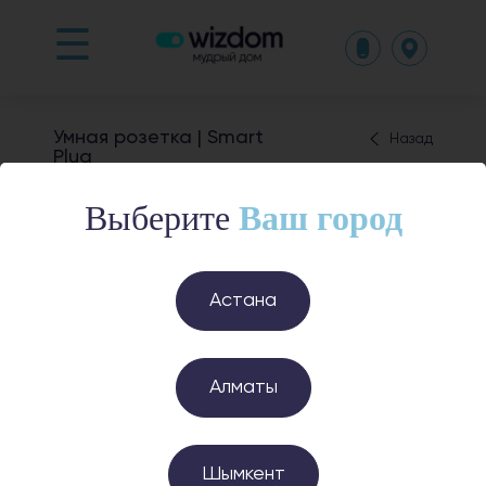
☰
Умная розетка | Smart
Назад
Plug
Выберите
Ваш город
Астана
Алматы
Шымкент