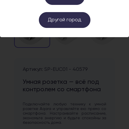
Другой город
›
Артикул: SP-EUC01 - 40579
Умная розетка — всё под
контролем со смартфона
Подключайте любую технику к умной
розетке Aqara и управляйте ею прямо со
смартфона. Настраивайте расписание,
экономьте энергию и будьте спокойны за
безопасность дома.